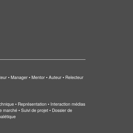
uteur • Manager • Mentor • Auteur • Relecteur
 technique • Représentation • Interaction médias
e marché • Suivi de projet • Dossier de
nalétique