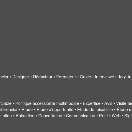
encier • Designer • Rédacteur • Formateur • Guide • Interviewé • Jury, t
cyclable • Politique accessibilité multimodale • Expertise • Avis • Visite
érencier • Étude • Étude d'opportunité • Étude de faisabilité • Étude d
ormation • Animation • Concertation • Communication • Print • Web • Sig