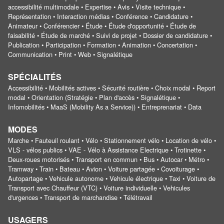
accessibilité multimodale • Expertise • Avis • Visite technique •
Représentation • Interaction médias • Conférence • Candidature •
Animateur • Conférencier • Étude • Étude d'opportunité • Étude de
faisabilité • Étude de marché • Suivi de projet • Dossier de candidature •
Publication • Participation • Formation • Animation • Concertation •
Communication • Print • Web • Signalétique
SPÉCIALITÉS
Accessibilité • Mobilités actives • Sécurité routière • Choix modal • Report
modal • Orientation (Stratégie • Plan d'accès • Signalétique •
Infomobilités • MaaS (Mobility As a Service)) • Entreprenariat • Data
MODES
Marche • Fauteuil roulant • Vélo • Stationnement vélo • Location de vélo •
VLS - vélos publics • VAE - Vélo à Assistance Electrique • Trotinette •
Deux-roues motorisés • Transport en commun • Bus • Autocar • Métro •
Tramway • Train • Bateau • Avion • Voiture partagée • Covoiturage •
Autopartage • Vehicule autonome • Vehicule électrique • Taxi • Voiture de
Transport avec Chauffeur (VTC) • Voiture individuelle • Vehicules
d'urgences • Transport de marchandise • Télétravail
USAGERS