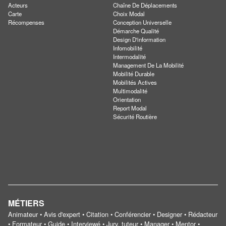
Acteurs
Chaîne De Déplacements
Carte
Choix Modal
Récompenses
Conception Universelle
Démarche Qualité
Design D'information
Infomobilité
Intermodalité
Management De La Mobilité
Mobilité Durable
Mobilités Actives
Multimodalité
Orientation
Report Modal
Sécurité Routière
MÉTIERS
Animateur • Avis d'expert • Citation • Conférencier • Designer • Rédacteur
• Formateur • Guide • Interviewé • Jury, tuteur • Manager • Mentor •