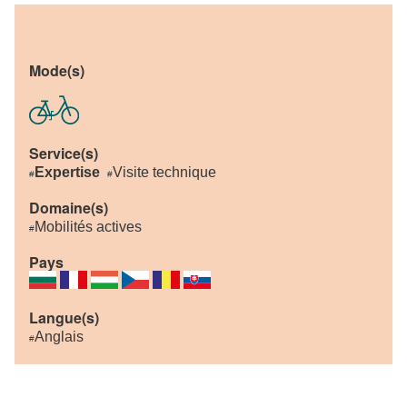
Mode(s)
Service(s)
Expertise
Visite technique
#
#
Domaine(s)
Mobilités actives
#
Pays
Langue(s)
Anglais
#