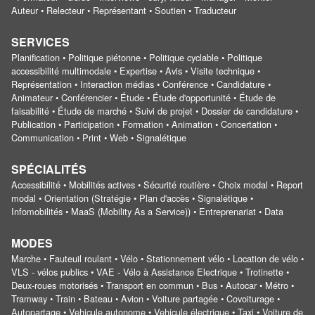
Auteur • Relecteur • Représentant • Soutien • Traducteur
SERVICES
Planification • Politique piétonne • Politique cyclable • Politique
accessibilité multimodale • Expertise • Avis • Visite technique •
Représentation • Interaction médias • Conférence • Candidature •
Animateur • Conférencier • Étude • Étude d'opportunité • Étude de
faisabilité • Étude de marché • Suivi de projet • Dossier de candidature •
Publication • Participation • Formation • Animation • Concertation •
Communication • Print • Web • Signalétique
SPÉCIALITÉS
Accessibilité • Mobilités actives • Sécurité routière • Choix modal • Report
modal • Orientation (Stratégie • Plan d'accès • Signalétique •
Infomobilités • MaaS (Mobility As a Service)) • Entreprenariat • Data
MODES
Marche • Fauteuil roulant • Vélo • Stationnement vélo • Location de vélo •
VLS - vélos publics • VAE - Vélo à Assistance Electrique • Trotinette •
Deux-roues motorisés • Transport en commun • Bus • Autocar • Métro •
Tramway • Train • Bateau • Avion • Voiture partagée • Covoiturage •
Autopartage • Vehicule autonome • Vehicule électrique • Taxi • Voiture de