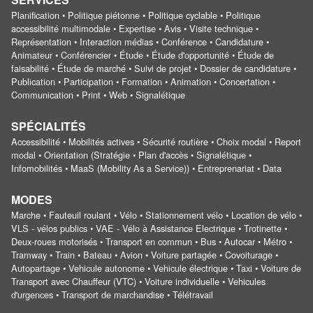
Planification • Politique piétonne • Politique cyclable • Politique
accessibilité multimodale • Expertise • Avis • Visite technique •
Représentation • Interaction médias • Conférence • Candidature •
Animateur • Conférencier • Étude • Étude d'opportunité • Étude de
faisabilité • Étude de marché • Suivi de projet • Dossier de candidature •
Publication • Participation • Formation • Animation • Concertation •
Communication • Print • Web • Signalétique
SPÉCIALITÉS
Accessibilité • Mobilités actives • Sécurité routière • Choix modal • Report
modal • Orientation (Stratégie • Plan d'accès • Signalétique •
Infomobilités • MaaS (Mobility As a Service)) • Entreprenariat • Data
MODES
Marche • Fauteuil roulant • Vélo • Stationnement vélo • Location de vélo •
VLS - vélos publics • VAE - Vélo à Assistance Electrique • Trotinette •
Deux-roues motorisés • Transport en commun • Bus • Autocar • Métro •
Tramway • Train • Bateau • Avion • Voiture partagée • Covoiturage •
Autopartage • Vehicule autonome • Vehicule électrique • Taxi • Voiture de
Transport avec Chauffeur (VTC) • Voiture individuelle • Vehicules
d'urgences • Transport de marchandise • Télétravail