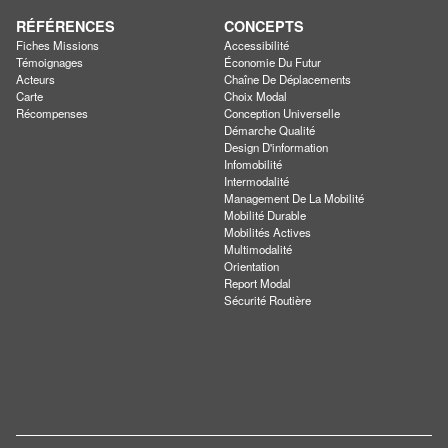
RÉFÉRENCES
CONCEPTS
Fiches Missions
Accessibilité
Témoignages
Économie Du Futur
Acteurs
Chaîne De Déplacements
Carte
Choix Modal
Récompenses
Conception Universelle
Démarche Qualité
Design D'information
Infomobilité
Intermodalité
Management De La Mobilité
Mobilité Durable
Mobilités Actives
Multimodalité
Orientation
Report Modal
Sécurité Routière