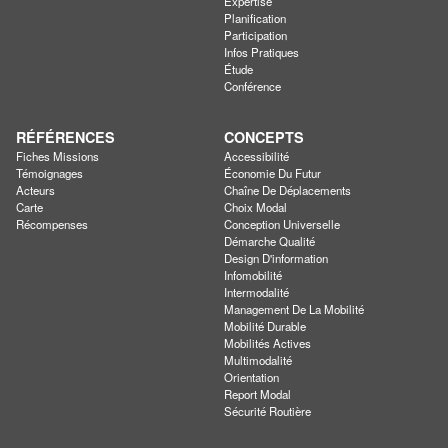
Expertise
Planification
Participation
Infos Pratiques
Étude
Conférence
RÉFÉRENCES
CONCEPTS
Fiches Missions
Accessibilité
Témoignages
Économie Du Futur
Acteurs
Chaîne De Déplacements
Carte
Choix Modal
Récompenses
Conception Universelle
Démarche Qualité
Design D'information
Infomobilité
Intermodalité
Management De La Mobilité
Mobilité Durable
Mobilités Actives
Multimodalité
Orientation
Report Modal
Sécurité Routière