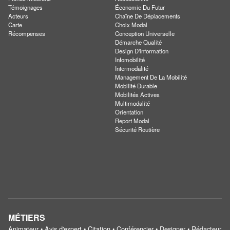
Témoignages
Économie Du Futur
Acteurs
Chaîne De Déplacements
Carte
Choix Modal
Récompenses
Conception Universelle
Démarche Qualité
Design D'information
Infomobilité
Intermodalité
Management De La Mobilité
Mobilité Durable
Mobilités Actives
Multimodalité
Orientation
Report Modal
Sécurité Routière
MÉTIERS
Animateur • Avis d'expert • Citation • Conférencier • Designer • Rédacteur