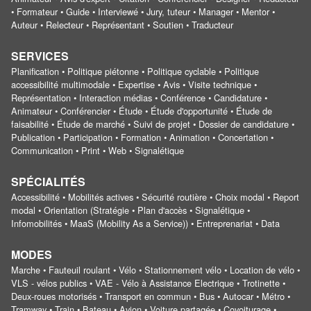
• Formateur • Guide • Interviewé • Jury, tuteur • Manager • Mentor •
Auteur • Relecteur • Représentant • Soutien • Traducteur
SERVICES
Planification • Politique piétonne • Politique cyclable • Politique
accessibilité multimodale • Expertise • Avis • Visite technique •
Représentation • Interaction médias • Conférence • Candidature •
Animateur • Conférencier • Étude • Étude d'opportunité • Étude de
faisabilité • Étude de marché • Suivi de projet • Dossier de candidature •
Publication • Participation • Formation • Animation • Concertation •
Communication • Print • Web • Signalétique
SPÉCIALITÉS
Accessibilité • Mobilités actives • Sécurité routière • Choix modal • Report
modal • Orientation (Stratégie • Plan d'accès • Signalétique •
Infomobilités • MaaS (Mobility As a Service)) • Entreprenariat • Data
MODES
Marche • Fauteuil roulant • Vélo • Stationnement vélo • Location de vélo •
VLS - vélos publics • VAE - Vélo à Assistance Electrique • Trotinette •
Deux-roues motorisés • Transport en commun • Bus • Autocar • Métro •
Tramway • Train • Bateau • Avion • Voiture partagée • Covoiturage •