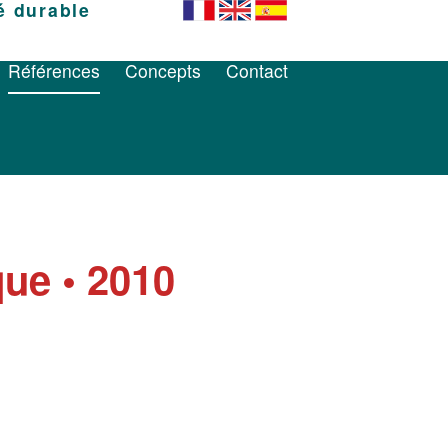
é durable
Références
Concepts
Contact
Références
Concepts
Contact
que • 2010