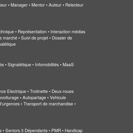
uteur • Manager • Mentor • Auteur • Relecteur
 technique • Représentation • Interaction médias
e marché • Suivi de projet • Dossier de
nalétique
cès • Signalétique • Infomobilités • MaaS
nce Electrique • Trotinette • Deux-roues
ovoiturage • Autopartage • Vehicule
s d'urgences • Transport de marchandise •
es • Seniors 3 Dépendants • PMR • Handicap