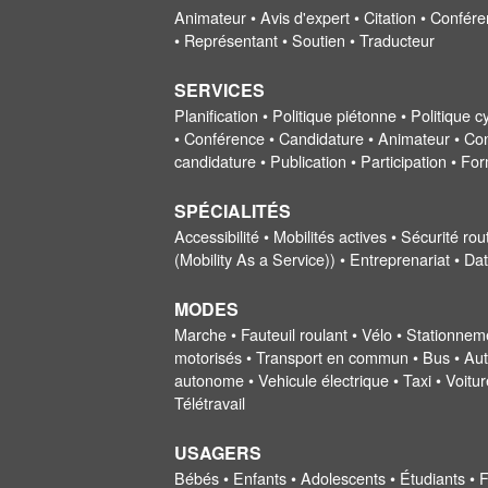
Animateur • Avis d'expert • Citation • Confér
• Représentant • Soutien • Traducteur
SERVICES
Planification • Politique piétonne • Politique 
• Conférence • Candidature • Animateur • Conf
candidature • Publication • Participation • F
SPÉCIALITÉS
Accessibilité • Mobilités actives • Sécurité r
(Mobility As a Service)) • Entreprenariat • Da
MODES
Marche • Fauteuil roulant • Vélo • Stationnem
motorisés • Transport en commun • Bus • Auto
autonome • Vehicule électrique • Taxi • Voitu
Télétravail
USAGERS
Bébés • Enfants • Adolescents • Étudiants •