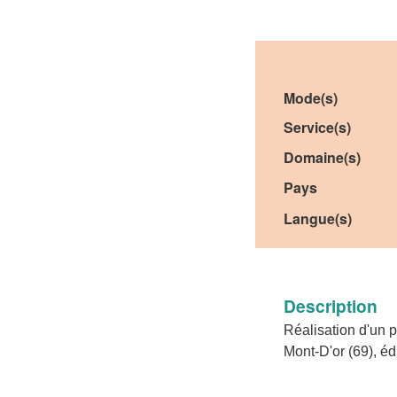
Mode(s)
Service(s)
Domaine(s)
Pays
Langue(s)
Description
Réalisation d'un 
Mont-D'or (69), é