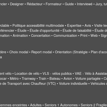
encier • Designer • Rédacteur • Formateur • Guide • Interviewé • Jury, t
cyclable • Politique accessibilité multimodale • Expertise • Avis • Visite
érencier • Étude • Étude d'opportunité • Étude de faisabilité • Étude d
ormation • Animation • Concertation • Communication • Print • Web • Sig
outière • Choix modal • Report modal • Orientation (Stratégie • Plan d'ac
ta
ent vélo • Location de vélo • VLS - vélos publics • VAE - Vélo à Assista
car • Métro • Tramway • Train • Bateau • Avion • Voiture partagée • C
re de Transport avec Chauffeur (VTC) • Voiture individuelle • Vehicule
 Femmes enceintes • Adultes • Seniors 1 Autonomes • Seniors 2 Fragil