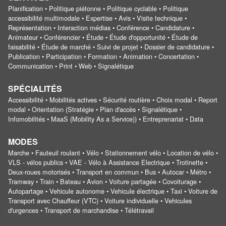
Planification • Politique piétonne • Politique cyclable • Politique
accessibilité multimodale • Expertise • Avis • Visite technique •
Représentation • Interaction médias • Conférence • Candidature •
Animateur • Conférencier • Étude • Étude d'opportunité • Étude de
faisabilité • Étude de marché • Suivi de projet • Dossier de candidature •
Publication • Participation • Formation • Animation • Concertation •
Communication • Print • Web • Signalétique
SPÉCIALITÉS
Accessibilité • Mobilités actives • Sécurité routière • Choix modal • Report
modal • Orientation (Stratégie • Plan d'accès • Signalétique •
Infomobilités • MaaS (Mobility As a Service)) • Entreprenariat • Data
MODES
Marche • Fauteuil roulant • Vélo • Stationnement vélo • Location de vélo •
VLS - vélos publics • VAE - Vélo à Assistance Electrique • Trotinette •
Deux-roues motorisés • Transport en commun • Bus • Autocar • Métro •
Tramway • Train • Bateau • Avion • Voiture partagée • Covoiturage •
Autopartage • Vehicule autonome • Vehicule électrique • Taxi • Voiture de
Transport avec Chauffeur (VTC) • Voiture individuelle • Vehicules
d'urgences • Transport de marchandise • Télétravail