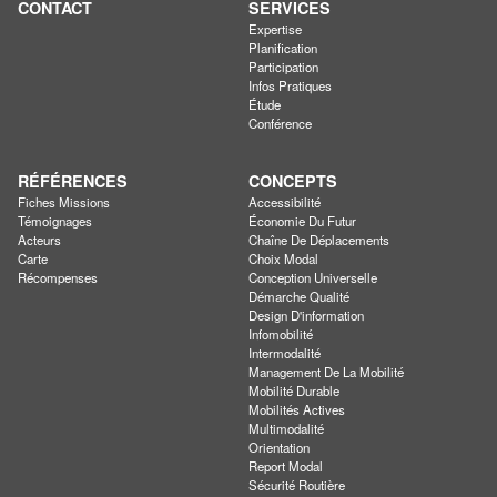
CONTACT
SERVICES
Expertise
Planification
Participation
Infos Pratiques
Étude
Conférence
RÉFÉRENCES
CONCEPTS
Fiches Missions
Accessibilité
Témoignages
Économie Du Futur
Acteurs
Chaîne De Déplacements
Carte
Choix Modal
Récompenses
Conception Universelle
Démarche Qualité
Design D'information
Infomobilité
Intermodalité
Management De La Mobilité
Mobilité Durable
Mobilités Actives
Multimodalité
Orientation
Report Modal
Sécurité Routière