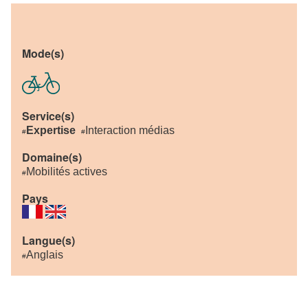
Mode(s)
Service(s)
Expertise
Interaction médias
#
#
Domaine(s)
Mobilités actives
#
Pays
Langue(s)
Anglais
#