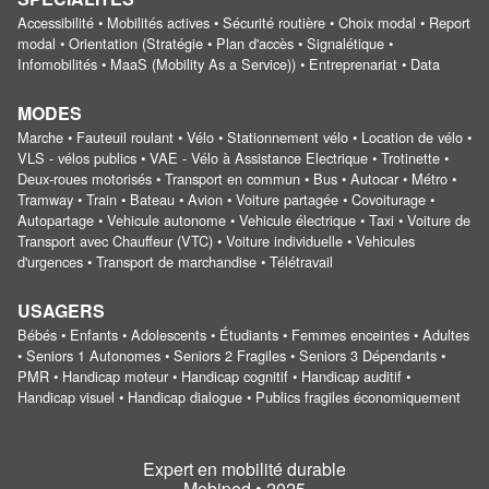
Accessibilité • Mobilités actives • Sécurité routière • Choix modal • Report
modal • Orientation (Stratégie • Plan d'accès • Signalétique •
Infomobilités • MaaS (Mobility As a Service)) • Entreprenariat • Data
MODES
Marche • Fauteuil roulant • Vélo • Stationnement vélo • Location de vélo •
VLS - vélos publics • VAE - Vélo à Assistance Electrique • Trotinette •
Deux-roues motorisés • Transport en commun • Bus • Autocar • Métro •
Tramway • Train • Bateau • Avion • Voiture partagée • Covoiturage •
Autopartage • Vehicule autonome • Vehicule électrique • Taxi • Voiture de
Transport avec Chauffeur (VTC) • Voiture individuelle • Vehicules
d'urgences • Transport de marchandise • Télétravail
USAGERS
Bébés • Enfants • Adolescents • Étudiants • Femmes enceintes • Adultes
• Seniors 1 Autonomes • Seniors 2 Fragiles • Seniors 3 Dépendants •
PMR • Handicap moteur • Handicap cognitif • Handicap auditif •
Handicap visuel • Handicap dialogue • Publics fragiles économiquement
Expert en mobilité durable
Mobiped • 2025