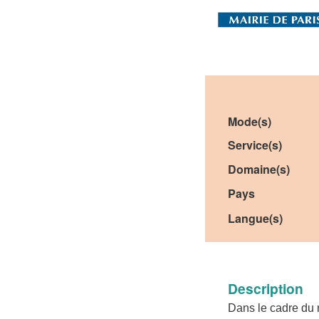
Mode(s)
Service(s)
Domaine(s)
Pays
Langue(s)
Description
Dans le cadre du n