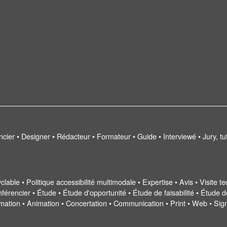
encier • Designer • Rédacteur • Formateur • Guide • Interviewé • Jury, t
cyclable • Politique accessibilité multimodale • Expertise • Avis • Visite
érencier • Étude • Étude d'opportunité • Étude de faisabilité • Étude d
ormation • Animation • Concertation • Communication • Print • Web • Sig