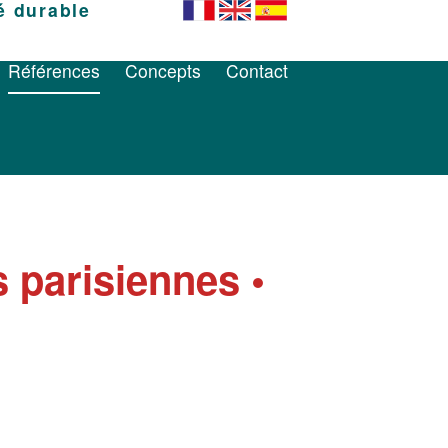
é durable
Références
Concepts
Contact
Références
Concepts
Contact
 parisiennes •