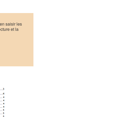
en saisir les
cture et la