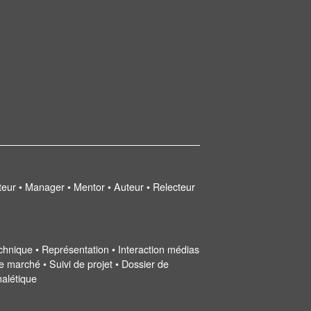
uteur • Manager • Mentor • Auteur • Relecteur
 technique • Représentation • Interaction médias
e marché • Suivi de projet • Dossier de
nalétique