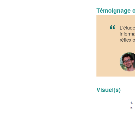
Témoignage c
L'étude
informa
réflexio
Visuel(s)